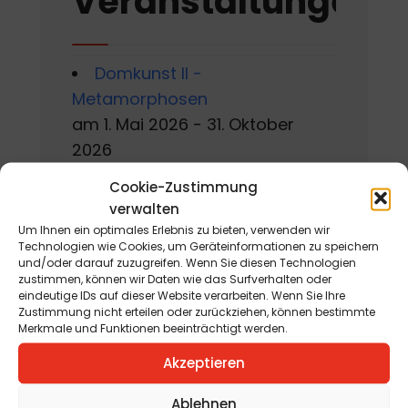
Veranstaltungen
Domkunst II -
Metamorphosen
am 1. Mai 2026 - 31. Oktober
2026
Cookie-Zustimmung
Gackern 2026
verwalten
am 7. August 2026 - 16. August
Um Ihnen ein optimales Erlebnis zu bieten, verwenden wir
2026
Technologien wie Cookies, um Geräteinformationen zu speichern
und/oder darauf zuzugreifen. Wenn Sie diesen Technologien
zustimmen, können wir Daten wie das Surfverhalten oder
Sommerworkshop der
eindeutige IDs auf dieser Website verarbeiten. Wenn Sie Ihre
Kärntner Kindermalschule in St.
Zustimmung nicht erteilen oder zurückziehen, können bestimmte
Merkmale und Funktionen beeinträchtigt werden.
Andrä
am 10. August 2026 - 15. August
Akzeptieren
2026
Ablehnen