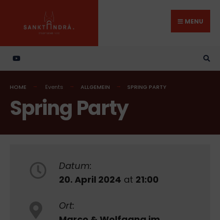
Search
Skip
for:
to
MENU
content
HOME
Events
ALLGEMEIN
SPRING PARTY
Spring Party
Datum:
20. April 2024
at
21:00
Ort:
Marco & Wolfgang im