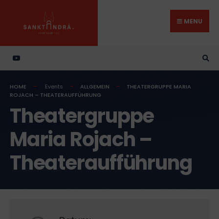
Search
Skip
for:
to
MENU
content
HOME
Events
ALLGEMEIN
THEATERGRUPPE MARIA
ROJACH – THEATERAUFFÜHRUNG
Theatergruppe
Maria Rojach –
Theateraufführung