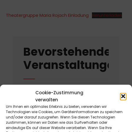
Theatergruppe Maria Rojach Einladung
Herunterladen
Bevorstehende
Veranstaltungen
Domkunst II -
Cookie-Zustimmung
Metamorphosen
verwalten
am 1. Mai 2026 - 31. Oktober
Um Ihnen ein optimales Erlebnis zu bieten, verwenden wir
Technologien wie Cookies, um Geräteinformationen zu speichern
2026
und/oder darauf zuzugreifen. Wenn Sie diesen Technologien
zustimmen, können wir Daten wie das Surfverhalten oder
Gackern 2026
eindeutige IDs auf dieser Website verarbeiten. Wenn Sie Ihre