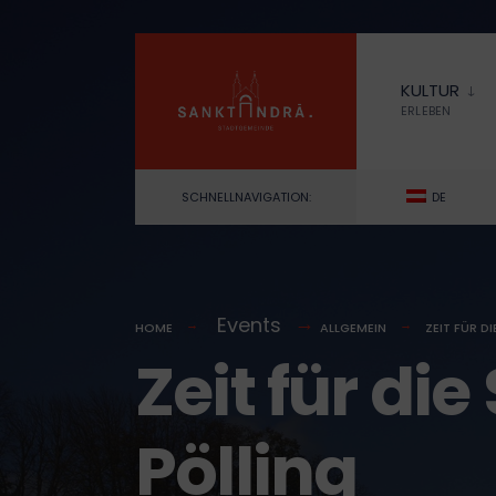
for:
Skip
to
KULTUR
content
ERLEBEN
SCHNELLNAVIGATION:
DE
Events
HOME
ALLGEMEIN
ZEIT FÜR D
Zeit für di
Pölling