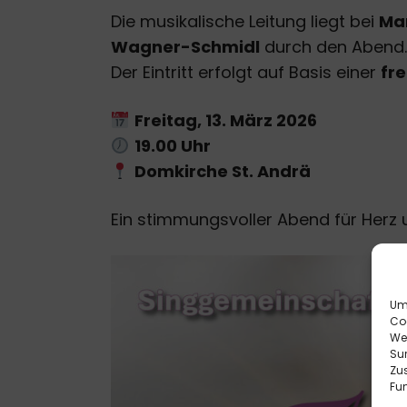
Die musikalische Leitung liegt bei
Mar
Wagner-Schmidl
durch den Abend.
Der Eintritt erfolgt auf Basis einer
fre
Freitag, 13. März 2026
19.00 Uhr
Domkirche St. Andrä
Ein stimmungsvoller Abend für Herz u
Um 
Co
We
Sur
Zu
Fun