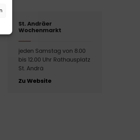
n
St. Andräer
Wochenmarkt
jeden Samstag von 8.00
bis 12.00 Uhr Rathausplatz
St. Andrä
Zu Website