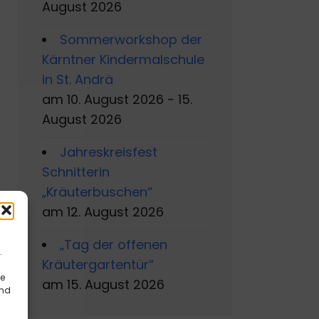
August 2026
Sommerworkshop der
Kärntner Kindermalschule
in St. Andrä
am 10. August 2026 - 15.
August 2026
Jahreskreisfest
Schnitterin
„Kräuterbuschen“
am 12. August 2026
„Tag der offenen
.
Kräutergartentür“
re
am 15. August 2026
und