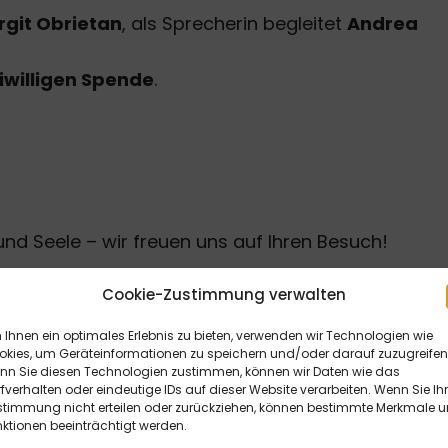
git Obrietan
, als Sprecherin begleitet
Andrea
iwilligen Spende
.
nd Seele – wir freuen uns auf Ihren Besuch!
Cookie-Zustimmung verwalten
Ihnen ein optimales Erlebnis zu bieten, verwenden wir Technologien wie
okies, um Geräteinformationen zu speichern und/oder darauf zuzugreifen
nn Sie diesen Technologien zustimmen, können wir Daten wie das
fverhalten oder eindeutige IDs auf dieser Website verarbeiten. Wenn Sie Ih
stimmung nicht erteilen oder zurückziehen, können bestimmte Merkmale 
ktionen beeinträchtigt werden.