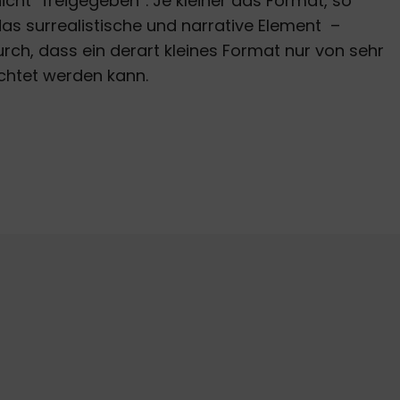
icht “freigegeben”. Je kleiner das Format, so
as surrealistische und narrative Element –
durch, dass ein derart kleines Format nur von sehr
chtet werden kann.