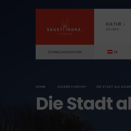
for:
Skip
to
KULTUR
content
ERLEBEN
SCHNELLNAVIGATION:
DE
HOME
GALERIE II ARCHIV
DIE STADT ALS GALER
Die Stadt a