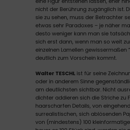
eine Figur entstehen lassen, eher hi
nicht der Berührung zugänglich ist. D
sie zu sehen, muss der Betrachter s
etwas sehr Paradoxes – je näher man
desto weniger kann man sie tatsäch
sich erst dann, wenn man so weit zurü
einzelnen Lamellen gewissermaßen “
deutlich zum Vorschein kommt.
Walter TESCHL
ist für seine Zeichn
oder in anderem Sinne gegenständlic
am deutlichsten sichtbar. Nicht aus
dichter addieren sich die Striche zu
haarscharfen Details, von eingehend
surrealistischen, sich ablösenden Pap
von (mindestens) 100 kleinformatige