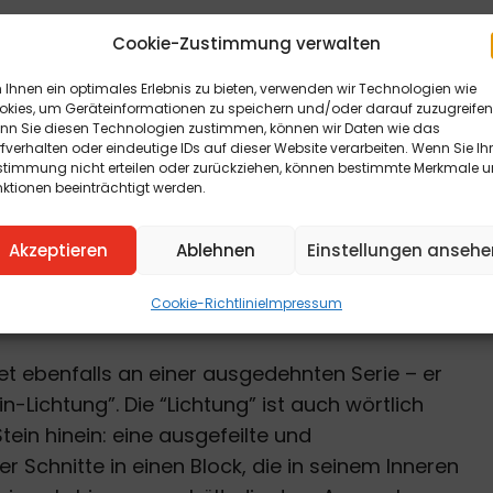
langer Beschäftigung mit der Aktmalerei den
Cookie-Zustimmung verwalten
 mit einer ständig sich erweiternden Serie von
Ihnen ein optimales Erlebnis zu bieten, verwenden wir Technologien wie
n, über viele Schichten aufgebaut, in denen
okies, um Geräteinformationen zu speichern und/oder darauf zuzugreifen
bracht werden. So meint man, in den Tiefen der
nn Sie diesen Technologien zustimmen, können wir Daten wie das
fverhalten oder eindeutige IDs auf dieser Website verarbeiten. Wenn Sie Ih
egenetze, Hautoberflächen, Gewebe,
stimmung nicht erteilen oder zurückziehen, können bestimmte Merkmale 
riftliches zu erkennen – aber diese eindeutigen
ktionen beeinträchtigt werden.
Augenblick, wo man sie ergreifen möchte. Ein
Akzeptieren
Ablehnen
Einstellungen ansehe
, eine innere Ruhe, die diese Bilder im Betrachter
fen eine Raum, der im Geist betreten werden
Cookie-Richtlinie
Impressum
et ebenfalls an einer ausgedehnten Serie – er
n-Lichtung”. Die “Lichtung” ist auch wörtlich
tein hinein: eine ausgefeilte und
r Schnitte in einen Block, die in seinem Inneren