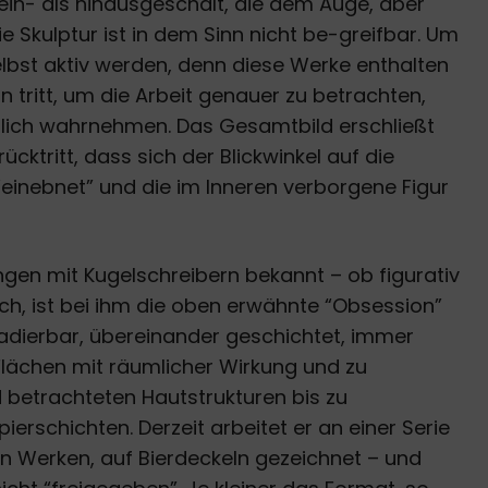
nein- als hinausgeschält, die dem Auge, aber
ie Skulptur ist in dem Sinn nicht be-greifbar. Um
elbst aktiv werden, denn diese Werke enthalten
 tritt, um die Arbeit genauer zu betrachten,
lich wahrnehmen. Das Gesamtbild erschließt
cktritt, dass sich der Blickwinkel auf die
einebnet” und die im Inneren verborgene Figur
ungen mit Kugelschreibern bekannt – ob figurativ
h, ist bei ihm die oben erwähnte “Obsession”
radierbar, übereinander geschichtet, immer
 Flächen mit räumlicher Wirkung und zu
 betrachteten Hautstrukturen bis zu
ierschichten. Derzeit arbeitet er an einer Serie
n Werken, auf Bierdeckeln gezeichnet – und